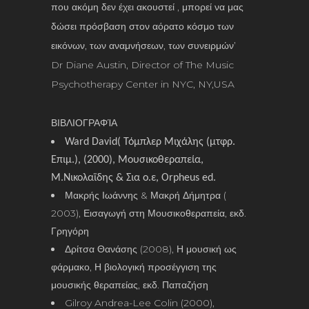
που ακόμη δεν έχει ακουστεί , μπορεί να μας
δώσει πρόσβαση στον αόρατο κόσμο των
εικόνων, των αναμνήσεων, των συνειρμών’
Dr Diane Austin, Director of The Music
Psychotherapy Center in NYC, NY,USA
ΒΙΒΛΙΟΓΡΑΦΊΑ
Ward David( Τόμπλερ Μιχάλης (μτφρ.
Επιμ.), (2000), Μουσικοθεραπεία,
Μ.Νικολαϊδης & Σια ο.ε,
Orpheus
ed
.
Μακρής Ιωάννης & Μακρή Δήμητρα (
2003), Εισαγωγή στη Μουσικοθεραπεία, εκδ.
Γρηγόρη
Δρίτσα Θανάσης (2008), Η μουσική ως
φάρμακο, Η βιολογική προσέγγιση της
μουσικής θεραπείας, εκδ. Παπαζήση
Gilroy Andrea-Lee Colin (2000),