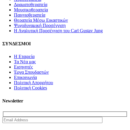
Δραματοθεραπεία
Μουσικοθεραπεία
Παιγνιοθεραπεία
Θεραπεία Μέσω Εικαστικών
Ψυχοδυναμική Προσέγγιση
Η Αναλυτική Προσέγγιση του Carl Gustav Jung
ΣΥΝΔΕΣΜΟΙ
Η Εταιρεία
Τα Νέα μας
Εισηγητές
Έργα Σπουδαστών
Επικοινωνία
Πολιτική Απορρήτου
Πολιτική Cookies
Newsletter