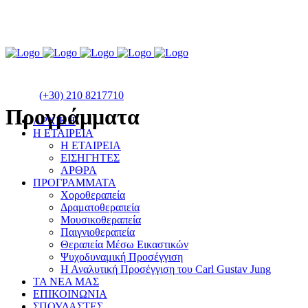
(+30) 210 8217710
Προγράμματα
ΑΡΧΙΚΗ
Η ΕΤΑΙΡΕΙΑ
Η ΕΤΑΙΡΕΙΑ
ΕΙΣΗΓΗΤΕΣ
ΑΡΘΡΑ
ΠΡΟΓΡΑΜΜΑΤΑ
Χοροθεραπεία
Δραματοθεραπεία
Μουσικοθεραπεία
Παιγνιοθεραπεία
Θεραπεία Μέσω Εικαστικών
Ψυχοδυναμική Προσέγγιση
Η Αναλυτική Προσέγγιση του Carl Gustav Jung
ΤΑ ΝΕΑ ΜΑΣ
ΕΠΙΚΟΙΝΩΝΙΑ
ΣΠΟΥΔΑΣΤΕΣ