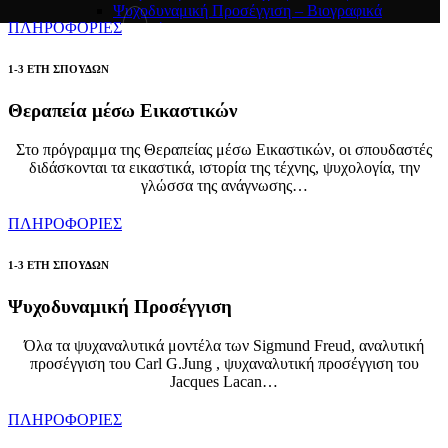
Ψυχοδυναμική Προσέγγιση – Βιογραφικά
ΠΛΗΡΟΦΟΡΙΕΣ
Αποφοίτων
Αναλυτική Προσέγγιση του Carl Gustav Jung –
Βιογραφικά Αποφοίτων
1-3 ΕΤΗ ΣΠΟΥΔΩΝ
ΕΡΓΑ ΣΠΟΥΔΑΣΤΩΝ
ΣΕΜΙΝΑΡΙΑ
Θεραπεία μέσω Εικαστικών
Σεμινάριο Χοροθεραπείας “Η Εσωτερική μου Θεά”
Σεμινάριο “Behind the Veil of Anger – Discovering
Στο πρόγραμμα της Θεραπείας μέσω Εικαστικών, οι σπουδαστές
Your Authentic Self”
διδάσκονται τα εικαστικά, ιστορία της τέχνης, ψυχολογία, την
Σεμινάριο Χοροθεραπείας “Εσωτερική συνάντηση με
γλώσσα της ανάγνωσης…
τη σκιά μας”
Σεμινάριο Guided Meditation μέσω ZOOM
ΠΛΗΡΟΦΟΡΙΕΣ
“Θεραπεύοντας το εσωτερικό μου παιδί”
Σεμινάριο “Το κρυμμένο δώρο της Σκιάς”
Σεμινάριο “Το παιδί – η καρδιά μας”
1-3 ΕΤΗ ΣΠΟΥΔΩΝ
Έκθεση Ζωγραφικής – My Inner Artist
Ψυχοδυναμική Προσέγγιση
Όλα τα ψυχαναλυτικά μοντέλα των Sigmund Freud, αναλυτική
προσέγγιση του Carl G.Jung , ψυχαναλυτική προσέγγιση του
Jacques Lacan…
ΠΛΗΡΟΦΟΡΙΕΣ