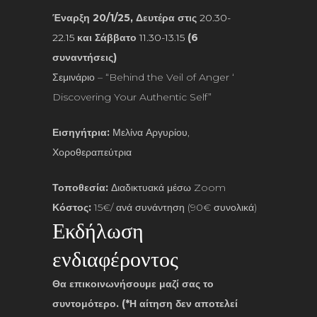
Έναρξη 20/1/25, Δευτέρα στις
20.30-
22.15
και Σάββατο
11.30-13.15
(6
συναντήσεις)
Σεμινάριο – “
Behind the Veil of Anger ‘
Discovering Your Authentic Self”
Εισηγήτρια:
Μελίνα Αργυρίου,
Χοροθεραπεύτρια
Τοποθεσία:
Διαδικτυακά μέσω Zoom
Κόστος:
15€/ ανά συνάντηση (90€ συνολικά)
Εκδήλωση
ενδιαφέροντος
Θα επικοινωνήσουμε μαζί σας το
συντομότερο. (*Η αίτηση δεν αποτελεί