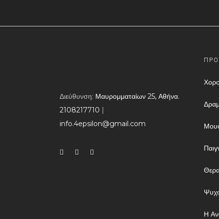
ΠΡΟ
Χορο
Διεύθυνση:
Μαυρομματαίων 25, Αθήνα.
Δραμ
2108217710
​ |
info.4epsilon@gmail.com
Μουσ
Παιγ
Θερα
Ψυχο
Η Αν