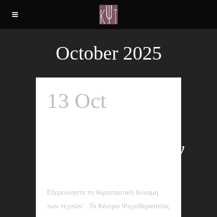
October 2025
13 Oct
Έναρξη Νέων
Προγραμμάτων
– 20/10/2025
Εξερευνήστε τη θεραπευτική δύναμη
των τεχνών! Το Κέντρο Ψυχοθεραπείας