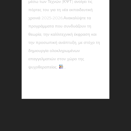
μέσω των Τεχνών (ΚΨΤ) ανοίγει τις
πόρτες του για τη νέα εκπαιδευτική
χρονιά 2025-2026.Ανακαλύψτε τα
προγράμματα που συνδυάζουν τη
θεωρία, την καλλιτεχνική έκφραση και
την προσωπική ανάπτυξη, με στόχο τη
δημιουργία ολοκληρωμένων
επαγγελματιών στον χώρο της
ψυχοθεραπείας.
...
READ MORE