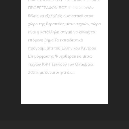
ΠΡΟΕΓΓΡΑΦΩΝ ΕΩΣ 31.07.2026!Αν
θέλεις να εξελιχθείς ουσιαστικά στον
χώρο της θεραπείας μέσω τεχνών, τώρα
είναι η κατάλληλη στιγμή να κάνεις το
επόμενο βήμα.Τα εκπαιδευτικά
προγράμματα του Ελληνικού Κέντρου
Επιμόρφωσης Ψυχοθεραπεία μέσω
Τεχνών ΚΨΤ ξεκινούν τον Οκτώβριο
2026, με δυνατότητα δια...
READ MORE