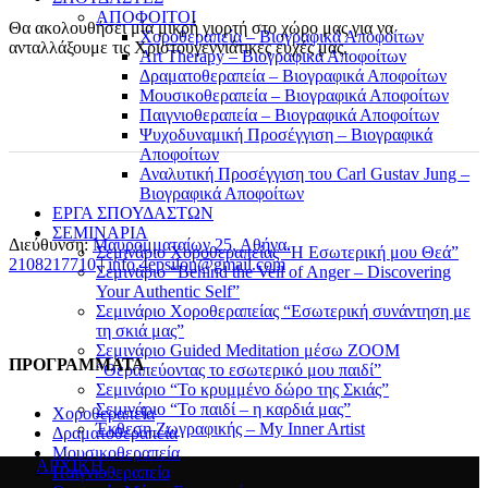
ΑΠΟΦΟΙΤΟΙ
Θα ακολουθήσει μία μικρή γιορτή στο χώρο μας για να
Χοροθεραπεία – Βιογραφικά Αποφοίτων
ανταλλάξουμε τις Χριστουγεννιάτικες ευχές μας.
Art Therapy – Βιογραφικά Αποφοίτων
Δραματοθεραπεία – Βιογραφικά Αποφοίτων
Μουσικοθεραπεία – Βιογραφικά Αποφοίτων
Παιγνιοθεραπεία – Βιογραφικά Αποφοίτων
Ψυχοδυναμική Προσέγγιση – Βιογραφικά
Αποφοίτων
Αναλυτική Προσέγγιση του Carl Gustav Jung –
Βιογραφικά Αποφοίτων
ΕΡΓΑ ΣΠΟΥΔΑΣΤΩΝ
ΣΕΜΙΝΑΡΙΑ
Διεύθυνση:
Μαυρομματαίων 25, Αθήνα.
Σεμινάριο Χοροθεραπείας “Η Εσωτερική μου Θεά”
2108217710
​ |
info.4epsilon@gmail.com
Σεμινάριο “Behind the Veil of Anger – Discovering
Your Authentic Self”
Σεμινάριο Χοροθεραπείας “Εσωτερική συνάντηση με
τη σκιά μας”
Σεμινάριο Guided Meditation μέσω ZOOM
ΠΡΟΓΡΑΜΜΑΤΑ
“Θεραπεύοντας το εσωτερικό μου παιδί”
Σεμινάριο “Το κρυμμένο δώρο της Σκιάς”
Σεμινάριο “Το παιδί – η καρδιά μας”
Χοροθεραπεία
Έκθεση Ζωγραφικής – My Inner Artist
Δραματοθεραπεία
Μουσικοθεραπεία
ΑΡΧΙΚΗ
Παιγνιοθεραπεία