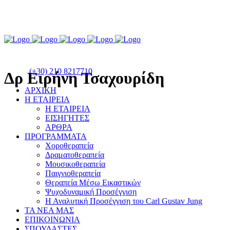
(+30) 210 8217710
Δρ Ειρήνη Τσαχουρίδη
ΑΡΧΙΚΗ
Η ΕΤΑΙΡΕΙΑ
Η ΕΤΑΙΡΕΙΑ
ΕΙΣΗΓΗΤΕΣ
ΑΡΘΡΑ
ΠΡΟΓΡΑΜΜΑΤΑ
Χοροθεραπεία
Δραματοθεραπεία
Μουσικοθεραπεία
Παιγνιοθεραπεία
Θεραπεία Μέσω Εικαστικών
Ψυχοδυναμική Προσέγγιση
Η Αναλυτική Προσέγγιση του Carl Gustav Jung
ΤΑ ΝΕΑ ΜΑΣ
ΕΠΙΚΟΙΝΩΝΙΑ
ΣΠΟΥΔΑΣΤΕΣ