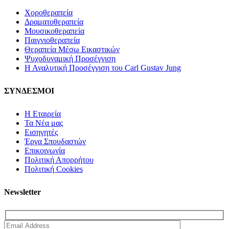
Χοροθεραπεία
Δραματοθεραπεία
Μουσικοθεραπεία
Παιγνιοθεραπεία
Θεραπεία Μέσω Εικαστικών
Ψυχοδυναμική Προσέγγιση
Η Αναλυτική Προσέγγιση του Carl Gustav Jung
ΣΥΝΔΕΣΜΟΙ
Η Εταιρεία
Τα Νέα μας
Εισηγητές
Έργα Σπουδαστών
Επικοινωνία
Πολιτική Απορρήτου
Πολιτική Cookies
Newsletter