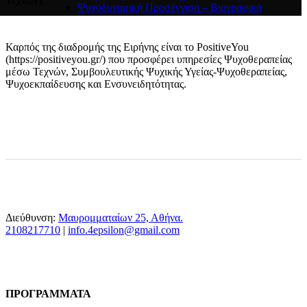
Τεχνών).
Ψυχοδυναμική Προσέγγιση – Βιογραφικά
Αποφοίτων
Αναλυτική Προσέγγιση του Carl Gustav Jung –
Βιογραφικά Αποφοίτων
Καρπός της διαδρομής της Ειρήνης είναι το PositiveYou
ΕΡΓΑ ΣΠΟΥΔΑΣΤΩΝ
(https://positiveyou.gr/) που προσφέρει υπηρεσίες Ψυχοθεραπείας
ΣΕΜΙΝΑΡΙΑ
μέσω Τεχνών, Συμβουλευτικής Ψυχικής Υγείας-Ψυχοθεραπείας,
Σεμινάριο Χοροθεραπείας “Η Εσωτερική μου Θεά”
Ψυχοεκπαίδευσης και Ενσυνειδητότητας.
Σεμινάριο “Behind the Veil of Anger – Discovering
Your Authentic Self”
Σεμινάριο Χοροθεραπείας “Εσωτερική συνάντηση με
τη σκιά μας”
Σεμινάριο Guided Meditation μέσω ZOOM
“Θεραπεύοντας το εσωτερικό μου παιδί”
Σεμινάριο “Το κρυμμένο δώρο της Σκιάς”
Σεμινάριο “Το παιδί – η καρδιά μας”
Έκθεση Ζωγραφικής – My Inner Artist
Διεύθυνση:
Μαυρομματαίων 25, Αθήνα.
2108217710
​ |
info.4epsilon@gmail.com
ΠΡΟΓΡΑΜΜΑΤΑ