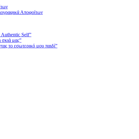
ίτων
Βιογραφικά Αποφοίτων
 Authentic Self”
 σκιά μας”
ας το εσωτερικό μου παιδί”