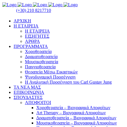
(+30) 210 8217710
ΑΡΧΙΚΗ
Η ΕΤΑΙΡΕΙΑ
Η ΕΤΑΙΡΕΙΑ
ΕΙΣΗΓΗΤΕΣ
ΑΡΘΡΑ
ΠΡΟΓΡΑΜΜΑΤΑ
Χοροθεραπεία
Δραματοθεραπεία
Μουσικοθεραπεία
Παιγνιοθεραπεία
Θεραπεία Μέσω Εικαστικών
Ψυχοδυναμική Προσέγγιση
Η Αναλυτική Προσέγγιση του Carl Gustav Jung
ΤΑ ΝΕΑ ΜΑΣ
ΕΠΙΚΟΙΝΩΝΙΑ
ΣΠΟΥΔΑΣΤΕΣ
ΑΠΟΦΟΙΤΟΙ
Χοροθεραπεία – Βιογραφικά Αποφοίτων
Art Therapy – Βιογραφικά Αποφοίτων
Δραματοθεραπεία – Βιογραφικά Αποφοίτων
Μουσικοθεραπεία – Βιογραφικά Αποφοίτων