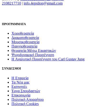
2108217710
​ |
info.4epsilon@gmail.com
ΠΡΟΓΡΑΜΜΑΤΑ
Χοροθεραπεία
Δραματοθεραπεία
Μουσικοθεραπεία
Παιγνιοθεραπεία
Θεραπεία Μέσω Εικαστικών
Ψυχοδυναμική Προσέγγιση
Η Αναλυτική Προσέγγιση του Carl Gustav Jung
ΣΥΝΔΕΣΜΟΙ
Η Εταιρεία
Τα Νέα μας
Εισηγητές
Έργα Σπουδαστών
Επικοινωνία
Πολιτική Απορρήτου
Πολιτική Cookies