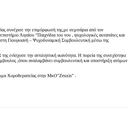
ας συνέχισε την επιμόρφωσή της,με σεμινάρια από τον
ιστήμιο Αιγαίου “Παιχνίδια του νου , ψυχολογικές αυταπάτες και
ε στη Γιουγκιανή – Ψυχοδυναμική Συμβουλευτική μέσω της
της ενίσχυσε την αντιληπτική ικανότητα. Η πορεία της συνεχίστηκε
ύμβουλος ,όπου αναλαμβάνει συμβουλευτική και υποστήριξη ατόμων
ραμμα Χοροθεραπείας στην ΜκΟ”Zeuxis” .