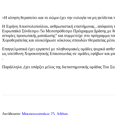
«Η κίνηση θεραπεύει και το σώμα έχει την ευλογία να μη ψεύδεται 
Η Ειρήνη Αποστολοπούλου, ανθρωπιστική επιστήμονας , απόφοιτη τ
Ευρωπαϊκό Σύνδεσμο /5ο Μεσοπρόθεσμο Πρόγραμμα Δράσης με θεματι
ιστορίες προσωπικής ματαίωσης” και συμμετείχε στο πρόγραμμα του
Χοροθεραπείας και ολοκλήρωσε κύκλους σπουδών Θεραπείας μέσω
Επαγγελματικά έχει εργαστεί με πληθυσμιακές ομάδες ψυχικά ασθεν
ως υπεύθυνη Χοροκινητικής Επικοινωνίας σε ομάδες εφήβων και μ
.
Παράλληλα ,έχει υπάρξει μέλος της διεπιστημονικής ομάδας Του Σ
Διεύθυνση:
Μαυρομματαίων 25, Αθήνα.