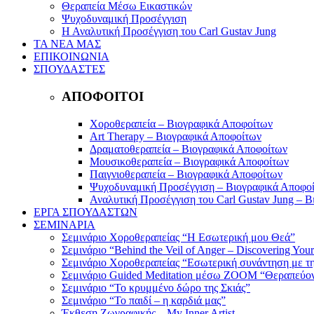
Θεραπεία Μέσω Εικαστικών
Ψυχοδυναμική Προσέγγιση
Η Αναλυτική Προσέγγιση του Carl Gustav Jung
ΤΑ ΝΕΑ ΜΑΣ
ΕΠΙΚΟΙΝΩΝΙΑ
ΣΠΟΥΔΑΣΤΕΣ
ΑΠΟΦΟΙΤΟΙ
Χοροθεραπεία – Βιογραφικά Αποφοίτων
Art Therapy – Βιογραφικά Αποφοίτων
Δραματοθεραπεία – Βιογραφικά Αποφοίτων
Μουσικοθεραπεία – Βιογραφικά Αποφοίτων
Παιγνιοθεραπεία – Βιογραφικά Αποφοίτων
Ψυχοδυναμική Προσέγγιση – Βιογραφικά Αποφο
Αναλυτική Προσέγγιση του Carl Gustav Jung – 
ΕΡΓΑ ΣΠΟΥΔΑΣΤΩΝ
ΣΕΜΙΝΑΡΙΑ
Σεμινάριο Χοροθεραπείας “Η Εσωτερική μου Θεά”
Σεμινάριο “Behind the Veil of Anger – Discovering Your
Σεμινάριο Χοροθεραπείας “Εσωτερική συνάντηση με τη
Σεμινάριο Guided Meditation μέσω ZOOM “Θεραπεύοντ
Σεμινάριο “Το κρυμμένο δώρο της Σκιάς”
Σεμινάριο “Το παιδί – η καρδιά μας”
Έκθεση Ζωγραφικής – My Inner Artist