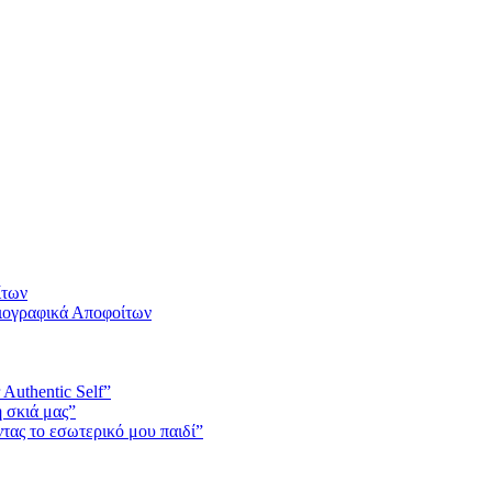
ίτων
Βιογραφικά Αποφοίτων
 Authentic Self”
 σκιά μας”
ας το εσωτερικό μου παιδί”