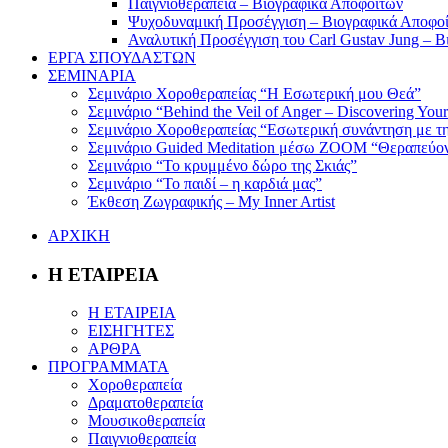
Παιγνιοθεραπεία – Βιογραφικά Αποφοίτων
Ψυχοδυναμική Προσέγγιση – Βιογραφικά Αποφο
Αναλυτική Προσέγγιση του Carl Gustav Jung – 
ΕΡΓΑ ΣΠΟΥΔΑΣΤΩΝ
ΣΕΜΙΝΑΡΙΑ
Σεμινάριο Χοροθεραπείας “Η Εσωτερική μου Θεά”
Σεμινάριο “Behind the Veil of Anger – Discovering Your
Σεμινάριο Χοροθεραπείας “Εσωτερική συνάντηση με τη
Σεμινάριο Guided Meditation μέσω ZOOM “Θεραπεύοντ
Σεμινάριο “Το κρυμμένο δώρο της Σκιάς”
Σεμινάριο “Το παιδί – η καρδιά μας”
Έκθεση Ζωγραφικής – My Inner Artist
ΑΡΧΙΚΗ
Η ΕΤΑΙΡΕΙΑ
Η ΕΤΑΙΡΕΙΑ
ΕΙΣΗΓΗΤΕΣ
ΑΡΘΡΑ
ΠΡΟΓΡΑΜΜΑΤΑ
Χοροθεραπεία
Δραματοθεραπεία
Μουσικοθεραπεία
Παιγνιοθεραπεία