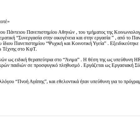
ποτέ»
ου Πάντειου Πανεπιστημίου Αθηνών , του τμήματος της Κοινωνιολογί
κή “Συνεργασία στην οικογένεια και στην εργασία ” , από το Πανεπ
 ίδιου Πανεπιστημίου “Ψυχική και Κοινοτική Υγεία” . Εξειδικεύτηκ
 Τέχνης στο ΚψΤ.
ών ως ειδική θεραπεύτρια στο “Άνιμα” . Η θέση της ως υπεύθυνη HR 
ικρών παιδιών σε προσφυγικό πληθυσμό . Εργάζεται ως Εργασιακή Σ
υλλόγου “Πνοή Αγάπης”, και εθελοντικά ήταν υπεύθυνη για το πρόγ