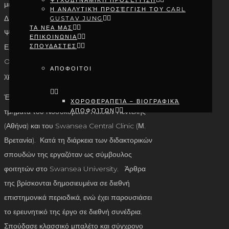
ΨΥΧΟΔΥΝΑΜΙΚΉ ΠΡΟΣΈΓΓΙΣΗ
μεταπτυχιακό στην Κλινική Ψυχολογία και το
Η ΑΝΑΛΥΤΙΚΉ ΠΡΟΣΈΓΓΙΣΗ ΤΟΥ CARL
Διδακτορικό της στην Κλινική & Οργανωτική
GUSTAV JUNG
ΤΑ ΝΕΑ ΜΑΣ
Ψυχολογία. Εργάστηκε ως Μεταδιδακτορική
ΕΠΙΚΟΙΝΩΝΙΑ
Ερευνήτρια στο National Institute of
ΣΠΟΥΔΑΣΤΕΣ
Occupational Health της Νορβηγίας για 2,5
ΑΠΟΦΟΙΤΟΙ
χρόνια.
Έχει εργαστεί ως ψυχολόγος στα Ψυχολογικά
ΧΟΡΟΘΕΡΑΠΕΊΑ – ΒΙΟΓΡΑΦΙΚΆ
τμήματα του Νοσοκομείου Παίδων Πεντέλης
ΑΠΟΦΟΊΤΩΝ
ART THERAPY – ΒΙΟΓΡΑΦΙΚΆ
(Αθήνα) και του Swansea Central Clinic (Μ.
ΑΠΟΦΟΊΤΩΝ
ΔΡΑΜΑΤΟΘΕΡΑΠΕΊΑ – ΒΙΟΓΡΑΦΙΚΆ
Βρετανία). Κατά τη διάρκεια των διδακτορικών
ΑΠΟΦΟΊΤΩΝ
σπουδών της εργαζόταν ως σύμβουλος
ΜΟΥΣΙΚΟΘΕΡΑΠΕΊΑ – ΒΙΟΓΡΑΦΙΚΆ
ΑΠΟΦΟΊΤΩΝ
φοιτητών στο Swansea University. Άρθρα
ΠΑΙΓΝΙΟΘΕΡΑΠΕΊΑ – ΒΙΟΓΡΑΦΙΚΆ
της βρίσκονται δημοσιευμένα σε διεθνή
ΑΠΟΦΟΊΤΩΝ
ΨΥΧΟΔΥΝΑΜΙΚΉ ΠΡΟΣΈΓΓΙΣΗ –
επιστημονικά περιοδικά, ενώ έχει παρουσιάσει
ΒΙΟΓΡΑΦΙΚΆ ΑΠΟΦΟΊΤΩΝ
το ερευνητικό της έργο σε διεθνή συνέδρια.
ΑΝΑΛΥΤΙΚΉ ΠΡΟΣΈΓΓΙΣΗ ΤΟΥ CARL
GUSTAV JUNG – ΒΙΟΓΡΑΦΙΚΆ
Σπούδασε κλασσικό μπαλέτο και σύγχρονο