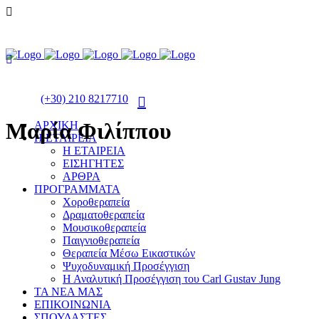
(+30) 210 8217710
Μαρία Φιλίππου
ΑΡΧΙΚΗ
Η ΕΤΑΙΡΕΙΑ
Η ΕΤΑΙΡΕΙΑ
ΕΙΣΗΓΗΤΕΣ
ΑΡΘΡΑ
ΠΡΟΓΡΑΜΜΑΤΑ
Χοροθεραπεία
Δραματοθεραπεία
Μουσικοθεραπεία
Παιγνιοθεραπεία
Θεραπεία Μέσω Εικαστικών
Ψυχοδυναμική Προσέγγιση
Η Αναλυτική Προσέγγιση του Carl Gustav Jung
ΤΑ ΝΕΑ ΜΑΣ
ΕΠΙΚΟΙΝΩΝΙΑ
ΣΠΟΥΔΑΣΤΕΣ