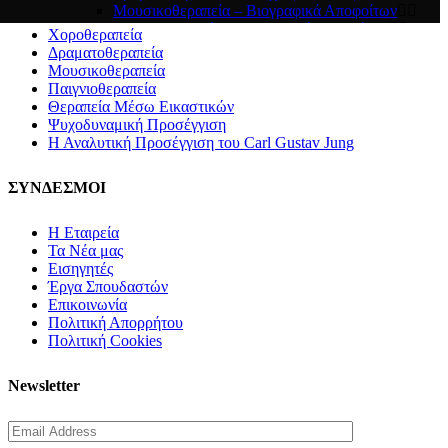
Μουσικοθεραπεία – Βιογραφικά Αποφοίτων
Παιγνιοθεραπεία – Βιογραφικά Αποφοίτων
Χοροθεραπεία
Ψυχοδυναμική Προσέγγιση – Βιογραφικά
Δραματοθεραπεία
Αποφοίτων
Μουσικοθεραπεία
Αναλυτική Προσέγγιση του Carl Gustav Jung –
Παιγνιοθεραπεία
Βιογραφικά Αποφοίτων
Θεραπεία Μέσω Εικαστικών
ΕΡΓΑ ΣΠΟΥΔΑΣΤΩΝ
Ψυχοδυναμική Προσέγγιση
ΣΕΜΙΝΑΡΙΑ
Η Αναλυτική Προσέγγιση του Carl Gustav Jung
Σεμινάριο Χοροθεραπείας “Η Εσωτερική μου Θεά”
Σεμινάριο “Behind the Veil of Anger – Discovering
ΣΥΝΔΕΣΜΟΙ
Your Authentic Self”
Σεμινάριο Χοροθεραπείας “Εσωτερική συνάντηση με
τη σκιά μας”
Η Εταιρεία
Σεμινάριο Guided Meditation μέσω ZOOM
Τα Νέα μας
“Θεραπεύοντας το εσωτερικό μου παιδί”
Εισηγητές
Σεμινάριο “Το κρυμμένο δώρο της Σκιάς”
Έργα Σπουδαστών
Σεμινάριο “Το παιδί – η καρδιά μας”
Επικοινωνία
Έκθεση Ζωγραφικής – My Inner Artist
Πολιτική Απορρήτου
Πολιτική Cookies
Newsletter