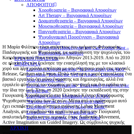
ΑΠΟΦΟΙΤΟΙ
Χοροθεραπεία – Βιογραφικά Αποφοίτων
Art Therapy – Βιογραφικά Αποφοίτων
Δραματοθεραπεία – Βιογραφικά Αποφοίτων
Μουσικοθεραπεία – Βιογραφικά Αποφοίτων
Παιγνιοθεραπεία – Βιογραφικά Αποφοίτων
Ψυχοδυναμική Προσέγγιση – Βιογραφικά
Αποφοίτων
Η Μαρία Φιλίππου είναι απόφοιτος του τμήματος Φιλοσοφίας,
Αναλυτική Προσέγγιση του Carl Gustav Jung –
Παιδαγωγικής και Ψυχολογίας, με κατεύθυνση την ψυχολογία, του
Βιογραφικά Αποφοίτων
Καποδιστριακού Πανεπιστημίου Αθηνών 2013-2019. Από το 2010
ΕΡΓΑ ΣΠΟΥΔΑΣΤΩΝ
σε ηλικία 15 ετών ξεκίνησε την ενασχόλησή της με τον κλασικό
ΣΕΜΙΝΑΡΙΑ
χορό και λίγα χρόνια αργότερα με τον σύγχρονο χορό στις τεχνικές
Σεμινάριο Χοροθεραπείας “Η Εσωτερική μου Θεά”
Release, Graham και Limon. Πολύ σύντομα ο χορός αποτέλεσε ένα
Σεμινάριο “Behind the Veil of Anger – Discovering
βασικό εργαλείο όχι μόνο έκφρασης και δημιουργίας, αλλά ένα
Your Authentic Self”
εργαλείο σύνδεσης του σώματος με την ψυχή και ένα εφόδιο για
Σεμινάριο Χοροθεραπείας “Εσωτερική συνάντηση με
την ίδια την ζωή. Έτσι, το 2020 ξεκίνησε την εκπαίδευσή της στην
τη σκιά μας”
Γιουγκιανή Χοροθεραπεία στο Ελληνικό Κέντρο Επιμόρφωσης
Σεμινάριο Guided Meditation μέσω ZOOM
Ψυχοθεραπεία μέσω των Τεχνών. Μέσα από το πρόγραμμα αυτό
“Θεραπεύοντας το εσωτερικό μου παιδί”
έχει εκπαιδευτεί στο σύστημα ανάλυσης Laban Movement
Σεμινάριο “Το κρυμμένο δώρο της Σκιάς”
Analysis, στα σύμβολα και αρχέτυπα με βάση την Γιουγκιανή
Σεμινάριο “Το παιδί – η καρδιά μας”
αναλυτική θεωρία και σε τεχνικές όπως Authentic Movement,
Έκθεση Ζωγραφικής – My Inner Artist
Active Imagination και Guided Imagery. Ως σύμβουλος ψυχικής
υγείας χρησιμοποιεί την ψυχοδυναμική προσέγγιση και την
ΑΡΧΙΚΗ
χοροθεραπεία.