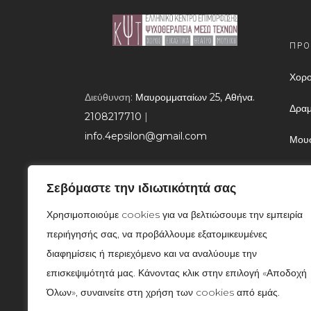
ΠΡΟ
Χορο
Διεύθυνση:
Μαυρομματαίων 25, Αθήνα.
Δραμ
2108217710
​ |
info.4epsilon@gmail.com
Μουσ
Παιγ
Σεβόμαστε την ιδιωτικότητά σας
Θερα
Χρησιμοποιούμε cookies για να βελτιώσουμε την εμπειρία
Ψυχο
περιήγησής σας, να προβάλλουμε εξατομικευμένες
διαφημίσεις ή περιεχόμενο και να αναλύουμε την
Η Αν
επισκεψιμότητά μας. Κάνοντας κλικ στην επιλογή «Αποδοχή
Gus
Όλων», συναινείτε στη χρήση των cookies από εμάς.