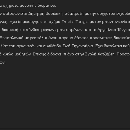
ορα σχήματα μουσικής δωματίου.
τον σαξοφωνίστα Δημήτρη Βασιλάκη, σύμπραξη με την ορχήστρα εγχόρ
χνες. Έχει δημιουργήσει το σχήμα Dueto Tango με τον μπαντονεονίστα
η, διασκευή και σύνθεση έργων εμπνευσμένων από το Αργετίνικο Τάνγκο
ι Θεσσαλονική με ρεσιτάλ πιάνου παρουσιάζοντας προσωπικές διασκεύες
λίστ του αρκοντεόν και συνθέτιδα Ζωή Τηγανούρια. Έχει διατελέσει κα
ικό κύκλο μαθητών. Επίσης διδάσκει πιάνο στην Σχολή Χατζήβεη. Πρόσ
ών.