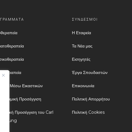
ΓΡΑΜΜΑΤΑ
ΣΥΝΔΕΣΜΟΙ
θεραπεία
Η Εταιρεία
ατοθεραπεία
Τα Νέα μας
ικοθεραπεία
Εισηγητές
νιοθεραπεία
Έργα Σπουδαστών
πεία Μέσω Εικαστικών
Επικοινωνία
δυναμική Προσέγγιση
Πολιτική Απορρήτου
αλυτική Προσέγγιση του Carl
Πολιτική Cookies
tav Jung